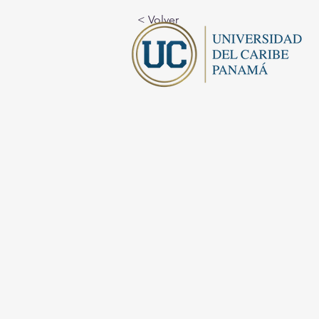
< Volver
I