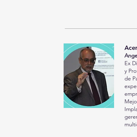
Acer
Ange
Ex D
y Pr
de P
exper
empr
Mejo
Impl
gere
multi