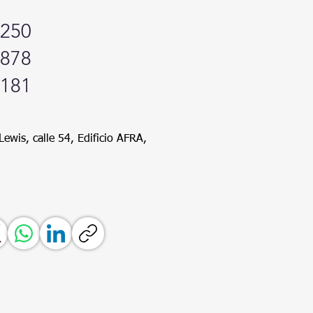
4250
4878
9181
ewis, calle 54, Edificio AFRA,