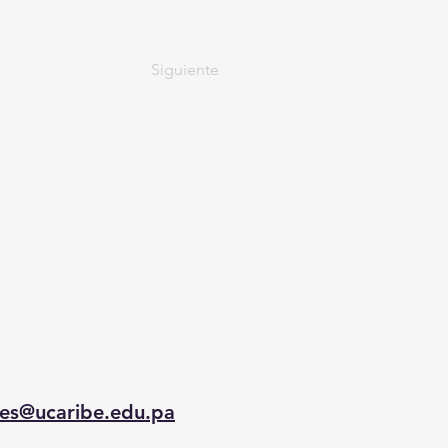
Siguiente
.
es@ucaribe.edu.pa