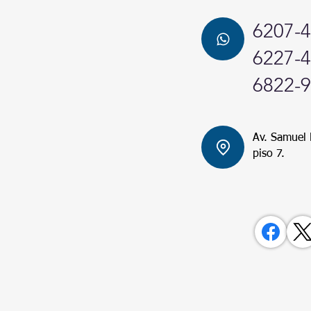
6207-
6227-
6822-
Av. Samuel L
piso 7.
nos de uso
CITUD!