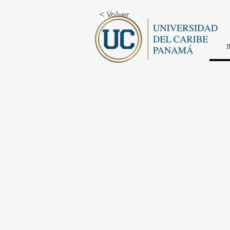
< Volver
I