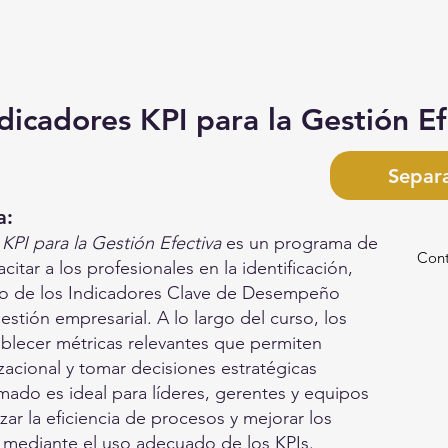
icadores KPI para la Gestión Ef
Separ
a:
PI para la Gestión Efectiva
es un programa de
Cont
tar a los profesionales en la identificación,
o de los Indicadores Clave de Desempeño
gestión empresarial. A lo largo del curso, los
ablecer métricas relevantes que permiten
zacional y tomar decisiones estratégicas
mado es ideal para líderes, gerentes y equipos
ar la eficiencia de procesos y mejorar los
n mediante el uso adecuado de los KPIs.