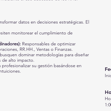
nsformar datos en decisiones estratégicas. El
iten monitorear el cumplimiento de
inadores):
Responsables de optimizar
aciones, RR.HH., Ventas o Finanzas.
usquen dominar metodologías para diseñar
s de alto impacto.
profesionalizar su gestión basándose en
Fe
ntuiciones.
Ini
Ho
Hor
1: