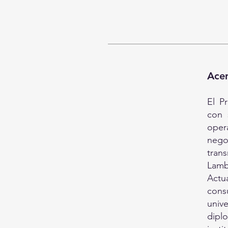
Acer
El P
con 
oper
nego
tran
Lam
Act
cons
univ
diplo