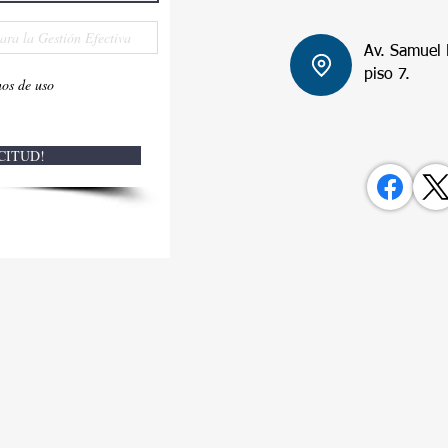
Av. Samuel L
piso 7.
nos de uso
CITUD!
s, calle 54, Edificio AFRA, piso 7, Panamá.​