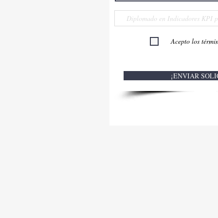
Acepto los térmi
¡ENVIAR SOLI
Información y citas:
Teléfonos: 303 8820
admisiones@ucaribe.edu.pa
Dirección: Av. Samuel Lewi