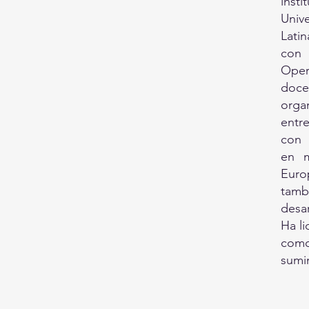
inst
Univ
Lati
con
Oper
doc
org
entr
con 
en m
Eur
tamb
desa
Ha l
como
sumin