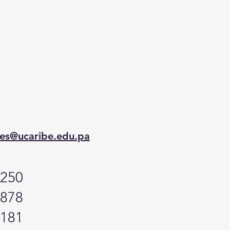
.
es@ucaribe.edu.pa
4250
4878
9181